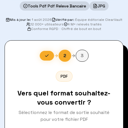
Tools Pdf Pdf Releve Bancaire
JPG
Mis à jour le
:
1 août 2026
Vérifié par
:
Équipe éditoriale ClearVault
12 000+ utilisateurs
4 M+ relevés traités
Conforme RGPD
·
Chiffré de bout en bout
2
3
PDF
Vers quel format souhaitez-
vous convertir ?
Sélectionnez le format de sortie souhaité
pour votre fichier PDF