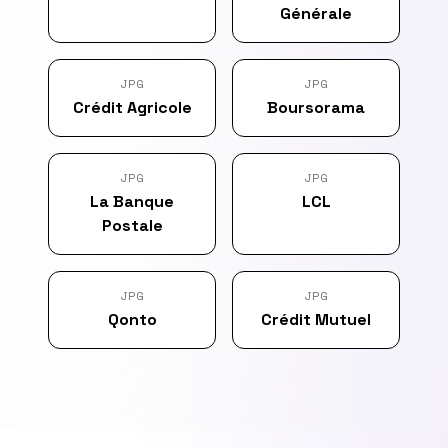
Générale
JPG
JPG
Crédit Agricole
Boursorama
JPG
JPG
La Banque
LCL
Postale
JPG
JPG
Qonto
Crédit Mutuel