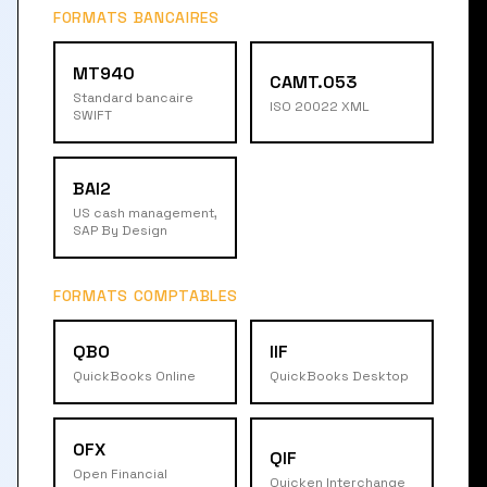
FORMATS BANCAIRES
MT940
CAMT.053
Standard bancaire
ISO 20022 XML
SWIFT
BAI2
US cash management,
SAP By Design
FORMATS COMPTABLES
QBO
IIF
QuickBooks Online
QuickBooks Desktop
OFX
QIF
Open Financial
Quicken Interchange