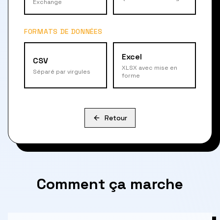
Exchange
FORMATS DE DONNÉES
Excel
CSV
XLSX avec mise en
Séparé par virgules
forme
Retour
Comment ça marche