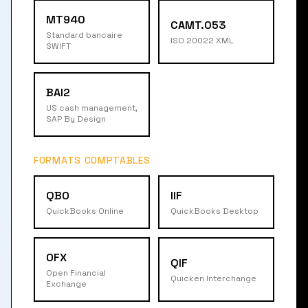
MT940
CAMT.053
Standard bancaire
ISO 20022 XML
SWIFT
BAI2
US cash management,
SAP By Design
FORMATS COMPTABLES
QBO
IIF
QuickBooks Online
QuickBooks Desktop
OFX
QIF
Open Financial
Quicken Interchange
Exchange