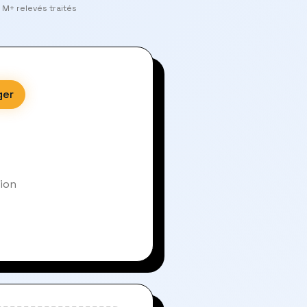
 M+ relevés traités
ger
sion