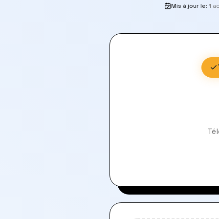
Mis à jour le
:
1 a
Tél