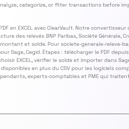
alyze, categorize, or filter transactions before i
 PDF en EXCEL avec ClearVault. Notre convertisseur
ture des relevés BNP Paribas, Société Générale, Cr
é, montant et solde. Pour societe-generale-releve-ba
pour Sage, Cegid. Étapes : télécharger le PDF depuis
choisir EXCEL, vérifier le solde et importer dans Sa
isponibles en plus du CSV pour les logiciels comp
ndépendants, experts-comptables et PME qui traiten