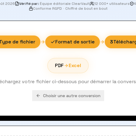
oût 2026
Vérifié par
:
Équipe éditoriale ClearVault
12 000+ utilisateurs
4
Conforme RGPD
·
Chiffré de bout en bout
Type de fichier
Format de sortie
3
Téléchar
PDF
Excel
échargez votre fichier ci-dessous pour démarrer la conver
Choisir une autre conversion