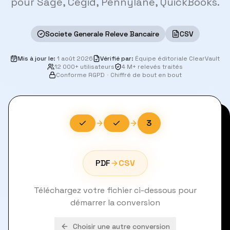
pour Sage, Cegid, Pennylane, QuickBooks.
Societe Generale Releve Bancaire
CSV
Mis à jour le
:
1 août 2026
Vérifié par
:
Équipe éditoriale ClearVault
12 000+ utilisateurs
4 M+ relevés traités
Conforme RGPD
·
Chiffré de bout en bout
3
PDF
CSV
Téléchargez votre fichier ci-dessous pour
démarrer la conversion
Choisir une autre conversion