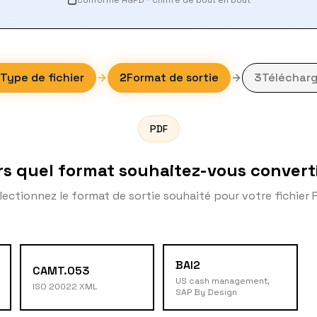
Conforme RGPD
·
Chiffré de bout en bout
Type de fichier
2
Format de sortie
3
Télécharg
PDF
rs quel format souhaitez-vous converti
lectionnez le format de sortie souhaité pour votre fichier 
BAI2
CAMT.053
US cash management,
ISO 20022 XML
SAP By Design