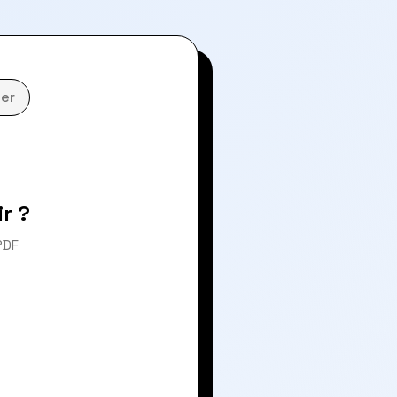
er
r ?
PDF