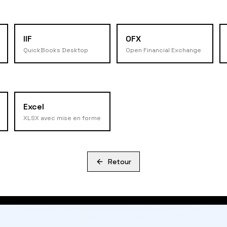
IIF
OFX
QuickBooks Desktop
Open Financial Exchange
Excel
XLSX avec mise en forme
Retour