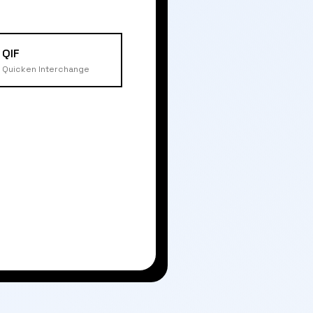
QIF
Quicken Interchange