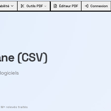
bilité
Outils PDF
Éditeur PDF
Connexion
ane (CSV)
ogiciels
 M+ relevés traités