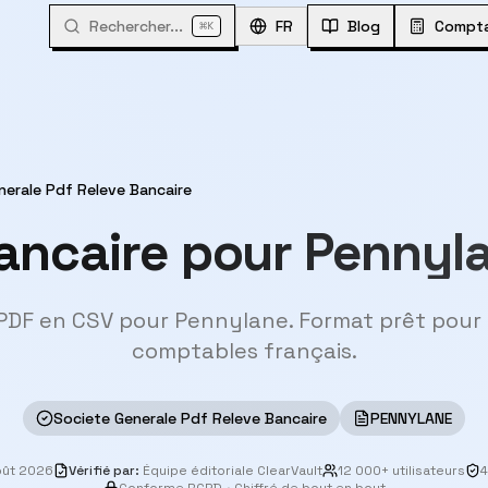
Rechercher...
⌘
FR
Blog
Compta
K
nerale Pdf Releve Bancaire
ancaire pour Pennyl
PDF en CSV pour Pennylane. Format prêt pour l
comptables français.
Societe Generale Pdf Releve Bancaire
PENNYLANE
oût 2026
Vérifié par
:
Équipe éditoriale ClearVault
12 000+ utilisateurs
4