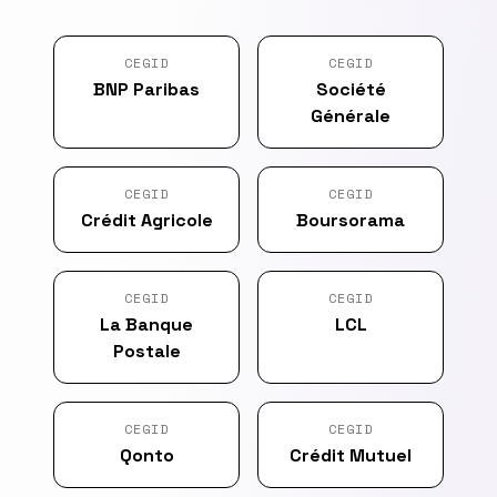
CEGID
CEGID
BNP Paribas
Société
Générale
CEGID
CEGID
Crédit Agricole
Boursorama
CEGID
CEGID
La Banque
LCL
Postale
CEGID
CEGID
Qonto
Crédit Mutuel