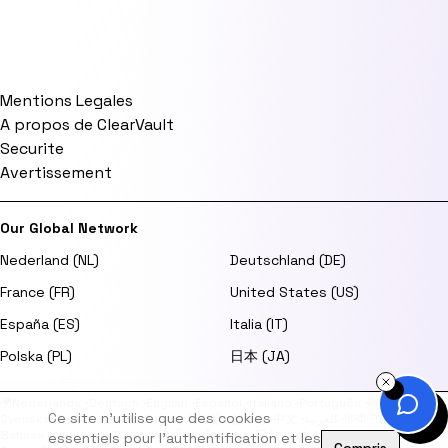
Mentions Legales
A propos de ClearVault
Securite
Avertissement
Our Global Network
Nederland (NL)
Deutschland (DE)
France (FR)
United States (US)
España (ES)
Italia (IT)
Polska (PL)
日本 (JA)
🌍
Nederlands
·
Deutsch
·
English
·
Español
·
Italiano
·
Português
·
Polski
·
Ce site n'utilise que des cookies
Svenska
·
Dansk
·
Norsk
·
Suomi
·
日本語
·
한국어
·
中文
·
العربية
·
हिन्दी
·
Türkçe
·
Bahasa Indonesia
·
Tiếng Việt
·
ไทย
·
Čeština
·
Ελληνικά
·
Magyar
·
Română
·
essentiels pour l'authentification et les