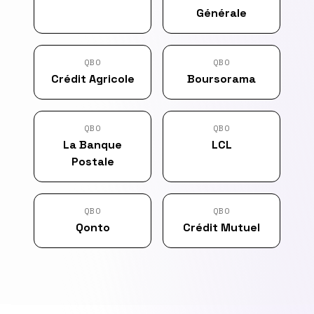
Générale
QBO
QBO
Crédit Agricole
Boursorama
QBO
QBO
La Banque
LCL
Postale
QBO
QBO
Qonto
Crédit Mutuel