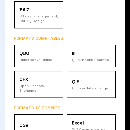
BAI2
US cash management,
SAP By Design
FORMATS COMPTABLES
QBO
IIF
QuickBooks Online
QuickBooks Desktop
OFX
QIF
Open Financial
Quicken Interchange
Exchange
FORMATS DE DONNÉES
Excel
CSV
XLSX avec mise en