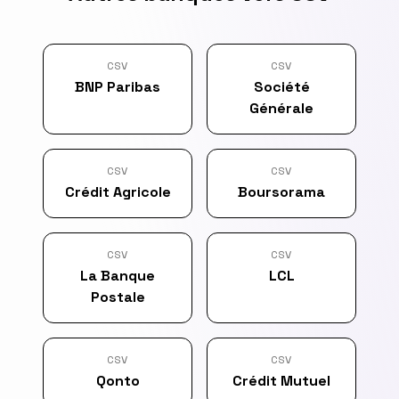
CSV
CSV
BNP Paribas
Société
Générale
CSV
CSV
Crédit Agricole
Boursorama
CSV
CSV
La Banque
LCL
Postale
CSV
CSV
Qonto
Crédit Mutuel