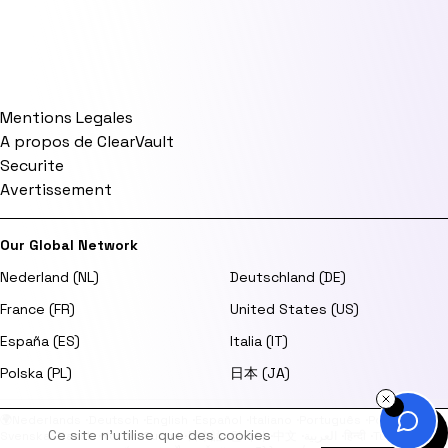
Mentions Legales
A propos de ClearVault
Securite
Avertissement
Our Global Network
Nederland (NL)
Deutschland (DE)
France (FR)
United States (US)
España (ES)
Italia (IT)
Polska (PL)
日本 (JA)
🌍
Nederlands
·
Deutsch
·
English
·
Español
·
Italiano
·
Português
·
Polski
·
Ce site n'utilise que des cookies
Svenska
·
Dansk
·
Norsk
·
Suomi
·
日本語
·
한국어
·
中文
·
العربية
·
हिन्दी
·
Türkçe
·