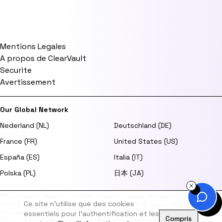
Mentions Legales
A propos de ClearVault
Securite
Avertissement
Our Global Network
Nederland (NL)
Deutschland (DE)
France (FR)
United States (US)
España (ES)
Italia (IT)
Polska (PL)
日本 (JA)
🌍
Nederlands
·
Deutsch
·
English
·
Español
·
Italiano
·
Português
·
Polski
·
Ce site n'utilise que des cookies
Svenska
·
Dansk
·
Norsk
·
Suomi
·
日本語
·
한국어
·
中文
·
العربية
·
हिन्दी
·
Türkçe
·
Bahasa Indonesia
·
Tiếng Việt
·
ไทย
·
Čeština
·
Ελληνικά
·
Magyar
·
Română
·
essentiels pour l'authentification et les
Compris
Slovenčina
·
Українська
·
Hrvatski
·
Български
·
Eesti
·
Latviešu
·
Lietuvių