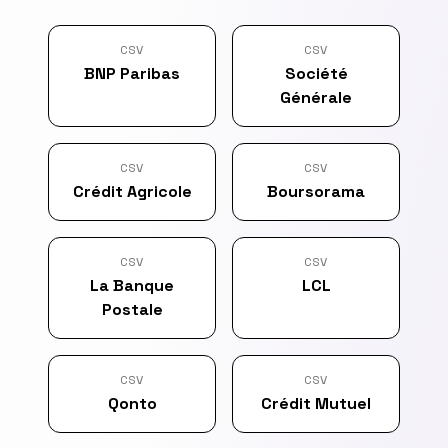
CSV
CSV
BNP Paribas
Société
Générale
CSV
CSV
Crédit Agricole
Boursorama
CSV
CSV
La Banque
LCL
Postale
CSV
CSV
Qonto
Crédit Mutuel