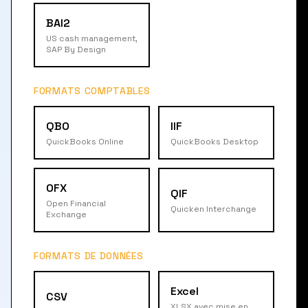
BAI2
US cash management,
SAP By Design
FORMATS COMPTABLES
QBO
IIF
QuickBooks Online
QuickBooks Desktop
OFX
QIF
Open Financial
Quicken Interchange
Exchange
FORMATS DE DONNÉES
Excel
CSV
XLSX avec mise en