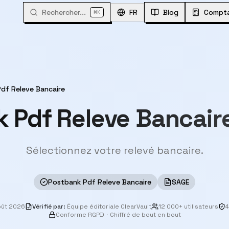
Rechercher...
⌘
FR
Blog
Compta
K
df Releve Bancaire
 Pdf Releve Bancai
Sélectionnez votre relevé bancaire.
Postbank Pdf Releve Bancaire
SAGE
oût 2026
Vérifié par
:
Équipe éditoriale ClearVault
12 000+ utilisateurs
4
Conforme RGPD
·
Chiffré de bout en bout