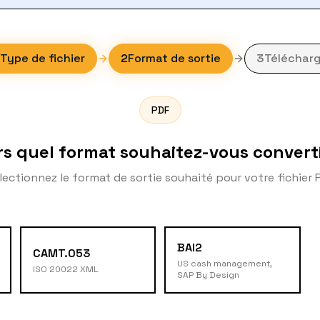
Type de fichier
2
Format de sortie
3
Télécharg
PDF
rs quel format souhaitez-vous converti
lectionnez le format de sortie souhaité pour votre fichier 
BAI2
CAMT.053
US cash management,
ISO 20022 XML
SAP By Design