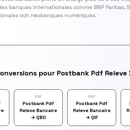
es banques internationales comme BNP Paribas, So
gionales och néobanques numériques.
conversions pour Postbank Pdf Releve 
PDF
PDF
f
Postbank Pdf
Postbank Pdf
re
Releve Bancaire
Releve Bancaire
R
→
QBO
→
QIF