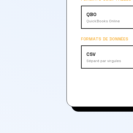
QBO
QuickBooks Online
FORMATS DE DONNÉES
CSV
Séparé par virgules