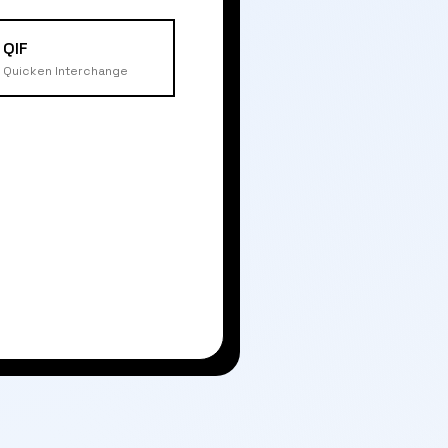
QIF
Quicken Interchange