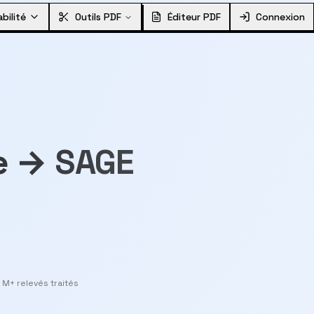
bilité
Outils PDF
Éditeur PDF
Connexion
re → SAGE
 M+ relevés traités