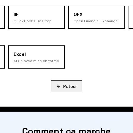
IIF
OFX
QuickBooks Desktop
Open Financial Exchange
Excel
XLSX avec mise en forme
Retour
Comment ça marche