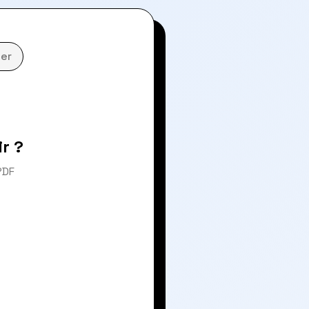
er
r ?
PDF