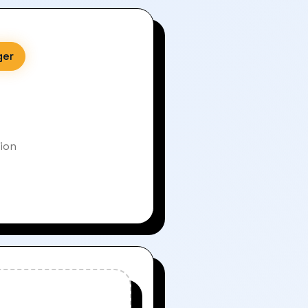
ger
sion