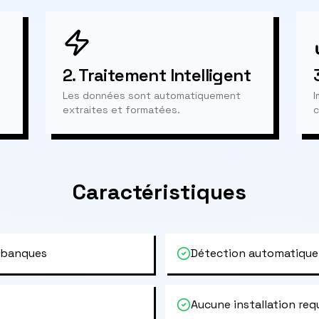
2.
Traitement Intelligent
Les données sont automatiquement
I
extraites et formatées.
c
Caractéristiques
 banques
Détection automatique
Aucune installation req