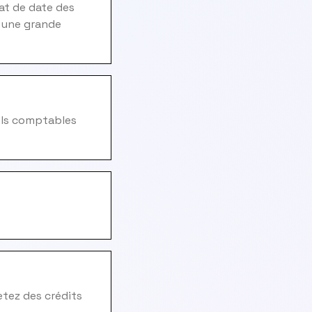
at de date des
c une grande
iels comptables
hetez des crédits