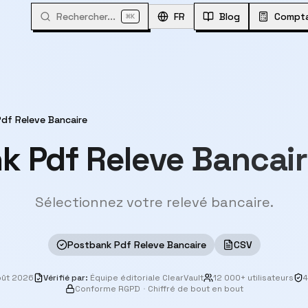
Rechercher...
⌘
FR
Blog
Compta
K
df Releve Bancaire
k Pdf Releve Bancai
Sélectionnez votre relevé bancaire.
Postbank Pdf Releve Bancaire
CSV
oût 2026
Vérifié par
:
Équipe éditoriale ClearVault
12 000+ utilisateurs
4
Conforme RGPD
·
Chiffré de bout en bout