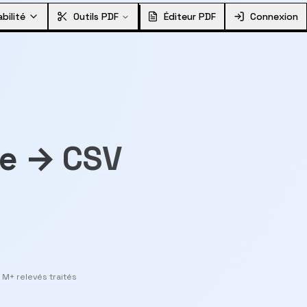
bilité
Outils PDF
Éditeur PDF
Connexion
re → CSV
 M+ relevés traités