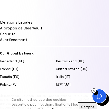
Mentions Legales
A propos de ClearVault
Securite
Avertissement
Our Global Network
Nederland (NL)
Deutschland (DE)
France (FR)
United States (US)
España (ES)
Italia (IT)
Polska (PL)
日本 (JA)
🌍
Nederlands
·
Deutsch
·
English
·
Español
·
Italiano
·
Português
·
Polski
·
Ce site n'utilise que des cookies
Svenska
·
Dansk
·
Norsk
·
Suomi
·
日本語
·
한국어
·
中文
·
العربية
·
हिन्दी
·
Türkçe
·
Bahasa Indonesia
·
Tiếng Việt
·
ไทย
·
Čeština
·
Ελληνικά
·
Magyar
·
Română
·
essentiels pour l'authentification et les
Compris
Slovenčina
·
Українська
·
Hrvatski
·
Български
·
Eesti
·
Latviešu
·
Lietuvių