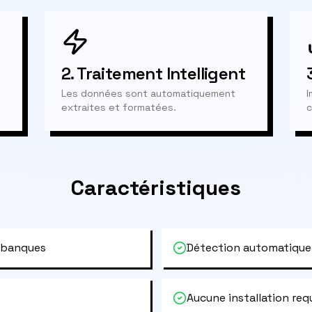
2.
Traitement Intelligent
Les données sont automatiquement
I
extraites et formatées.
c
Caractéristiques
 banques
Détection automatique
Aucune installation req