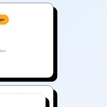
ger
sion