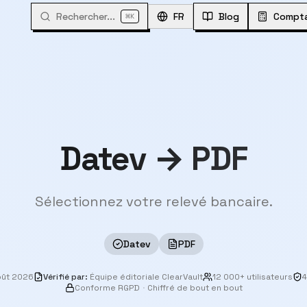
Rechercher...
⌘
FR
Blog
Compta
K
Datev → PDF
Sélectionnez votre relevé bancaire.
Datev
PDF
oût 2026
Vérifié par
:
Équipe éditoriale ClearVault
12 000+ utilisateurs
4
Conforme RGPD
·
Chiffré de bout en bout