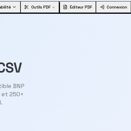
bilité
Outils PDF
Éditeur PDF
Connexion
 CSV
tible BNP
a et 250+
.