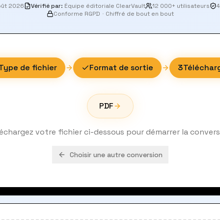
oût 2026
Vérifié par
:
Équipe éditoriale ClearVault
12 000+ utilisateurs
4
Conforme RGPD
·
Chiffré de bout en bout
Type de fichier
Format de sortie
3
Téléchar
PDF
échargez votre fichier ci-dessous pour démarrer la conver
Choisir une autre conversion