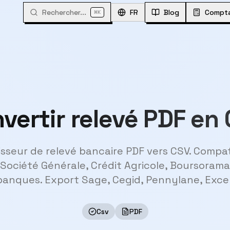
Rechercher...
⌘
FR
Blog
Compta
K
vertir relevé PDF en
sseur de relevé bancaire PDF vers CSV. Compa
 Société Générale, Crédit Agricole, Boursoram
banques. Export Sage, Cegid, Pennylane, Excel
Csv
PDF