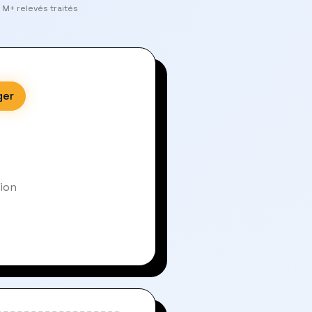
 M+ relevés traités
ger
sion