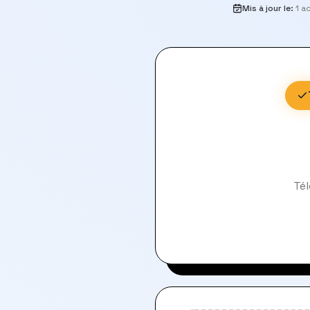
Mis à jour le
:
1 a
Tél