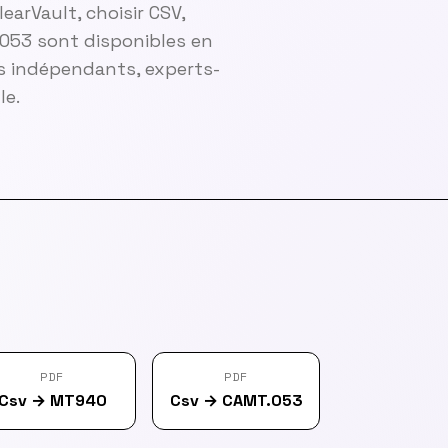
earVault, choisir CSV,
.053 sont disponibles en
es indépendants, experts-
le.
PDF
PDF
Csv
→
MT940
Csv
→
CAMT.053