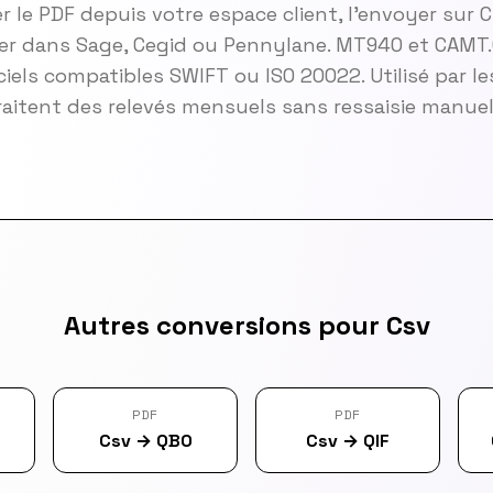
r le PDF depuis votre espace client, l'envoyer sur Cl
orter dans Sage, Cegid ou Pennylane. MT940 et CAMT
ciels compatibles SWIFT ou ISO 20022. Utilisé par l
aitent des relevés mensuels sans ressaisie manuel
Autres conversions pour Csv
PDF
PDF
Csv
→
QBO
Csv
→
QIF