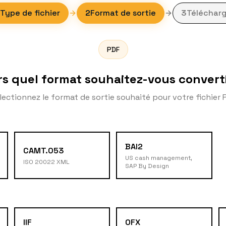
Type de fichier
2
Format de sortie
3
Télécharg
PDF
rs quel format souhaitez-vous converti
lectionnez le format de sortie souhaité pour votre fichier 
BAI2
CAMT.053
US cash management,
ISO 20022 XML
SAP By Design
IIF
OFX