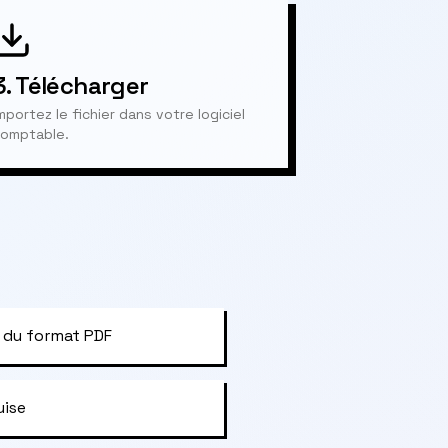
3.
Télécharger
mportez le fichier dans votre logiciel
omptable.
 du format PDF
uise