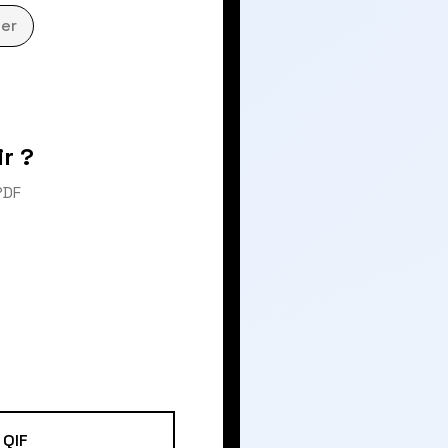
er
r ?
PDF
QIF