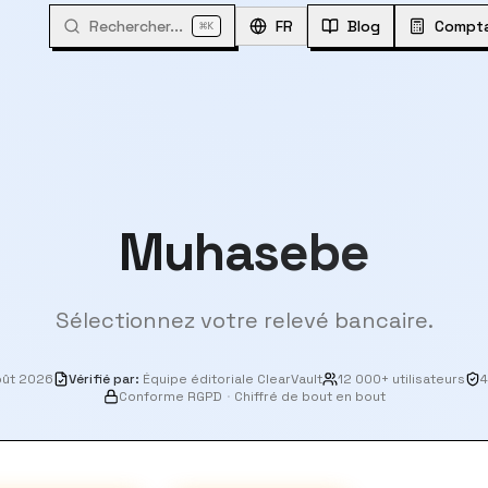
Rechercher...
⌘
FR
Blog
Compta
K
Muhasebe
Sélectionnez votre relevé bancaire.
oût 2026
Vérifié par
:
Équipe éditoriale ClearVault
12 000+ utilisateurs
4
Conforme RGPD
·
Chiffré de bout en bout