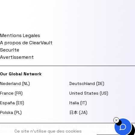
Mentions Legales
A propos de ClearVault
Securite
Avertissement
Our Global Network
Nederland (NL)
Deutschland (DE)
France (FR)
United States (US)
España (ES)
Italia (IT)
Polska (PL)
日本 (JA)
🌍
Nederlands
·
Deutsch
·
English
·
Español
·
Italiano
·
Português
·
Polski
·
Ce site n'utilise que des cookies
Svenska
·
Dansk
·
Norsk
·
Suomi
·
日本語
·
한국어
·
中文
·
العربية
·
हिन्दी
·
Türkçe
·