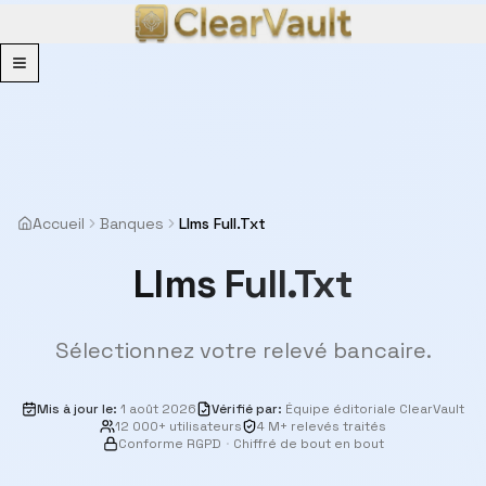
Menu
Accueil
Banques
Llms Full.Txt
Llms Full.Txt
Sélectionnez votre relevé bancaire.
Mis à jour le
:
1 août 2026
Vérifié par
:
Équipe éditoriale ClearVault
12 000+ utilisateurs
4 M+ relevés traités
Conforme RGPD
·
Chiffré de bout en bout