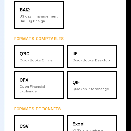
BAI2
US cash management,
SAP By Design
FORMATS COMPTABLES
QBO
IIF
QuickBooks Online
QuickBooks Desktop
OFX
QIF
Open Financial
Quicken Interchange
Exchange
FORMATS DE DONNÉES
Excel
CSV
XLSX avec mise en