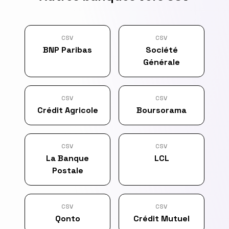
CSV
CSV
BNP Paribas
Société
Générale
CSV
CSV
Crédit Agricole
Boursorama
CSV
CSV
La Banque
LCL
Postale
CSV
CSV
Qonto
Crédit Mutuel