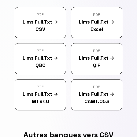
PDF
PDF
Llms Full.Txt
→
Llms Full.Txt
→
CSV
Excel
PDF
PDF
Llms Full.Txt
→
Llms Full.Txt
→
QBO
QIF
PDF
PDF
Llms Full.Txt
→
Llms Full.Txt
→
MT940
CAMT.053
Autres banques vers CSV