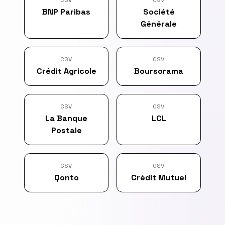
BNP Paribas
Société
Générale
CSV
CSV
Crédit Agricole
Boursorama
CSV
CSV
La Banque
LCL
Postale
CSV
CSV
Qonto
Crédit Mutuel