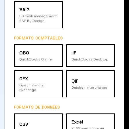
BAI2
US cash management,
SAP By Design
FORMATS COMPTABLES
QBO
IIF
QuickBooks Online
QuickBooks Desktop
OFX
QIF
Open Financial
Quicken Interchange
Exchange
FORMATS DE DONNÉES
Excel
CSV
XLSX avec mise en