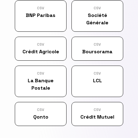
CSV
CSV
BNP Paribas
Société
Générale
CSV
CSV
Crédit Agricole
Boursorama
CSV
CSV
La Banque
LCL
Postale
CSV
CSV
Qonto
Crédit Mutuel