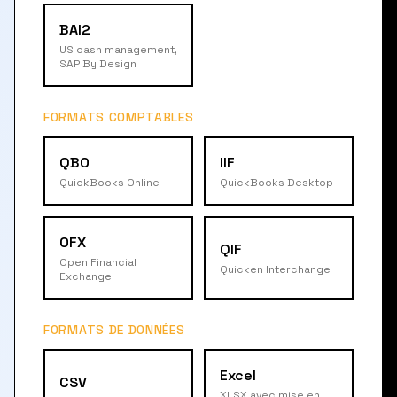
BAI2
US cash management,
SAP By Design
FORMATS COMPTABLES
QBO
IIF
QuickBooks Online
QuickBooks Desktop
OFX
QIF
Open Financial
Quicken Interchange
Exchange
FORMATS DE DONNÉES
Excel
CSV
XLSX avec mise en