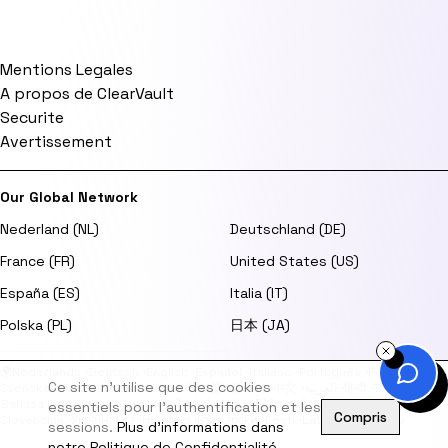
Mentions Legales
A propos de ClearVault
Securite
Avertissement
Our Global Network
Nederland (NL)
Deutschland (DE)
France (FR)
United States (US)
España (ES)
Italia (IT)
Polska (PL)
日本 (JA)
🌍
Nederlands
·
Deutsch
·
English
·
Español
·
Italiano
·
Português
·
Polski
·
Ce site n'utilise que des cookies
Svenska
·
Dansk
·
Norsk
·
Suomi
·
日本語
·
한국어
·
中文
·
العربية
·
हिन्दी
·
Türkçe
·
Bahasa Indonesia
·
Tiếng Việt
·
ไทย
·
Čeština
·
Ελληνικά
·
Magyar
·
Română
·
essentiels pour l'authentification et les
Compris
Slovenčina
·
Українська
·
Hrvatski
·
Български
·
Eesti
·
Latviešu
·
Lietuvių
sessions.
Plus d'informations dans
notre Politique de Confidentialité.