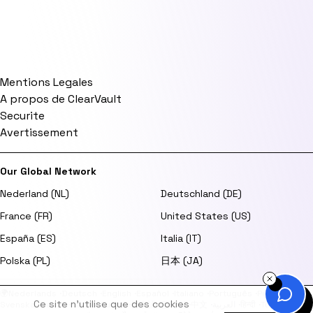
Mentions Legales
A propos de ClearVault
Securite
Avertissement
Our Global Network
Nederland (NL)
Deutschland (DE)
France (FR)
United States (US)
España (ES)
Italia (IT)
Polska (PL)
日本 (JA)
🌍
Nederlands
·
Deutsch
·
English
·
Español
·
Italiano
·
Português
·
Polski
·
Ce site n'utilise que des cookies
Svenska
·
Dansk
·
Norsk
·
Suomi
·
日本語
·
한국어
·
中文
·
العربية
·
हिन्दी
·
Türkçe
·