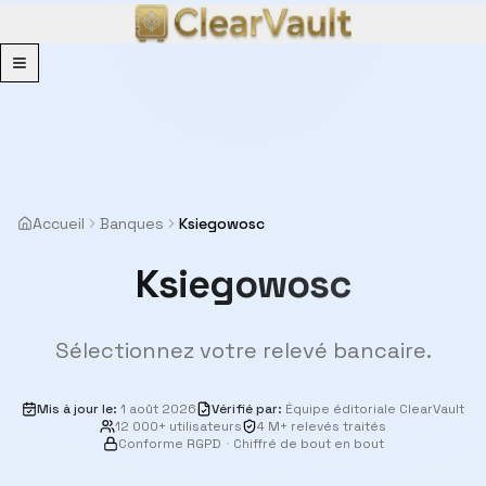
Menu
Accueil
Banques
Ksiegowosc
Ksiegowosc
Sélectionnez votre relevé bancaire.
Mis à jour le
:
1 août 2026
Vérifié par
:
Équipe éditoriale ClearVault
12 000+ utilisateurs
4 M+ relevés traités
Conforme RGPD
·
Chiffré de bout en bout