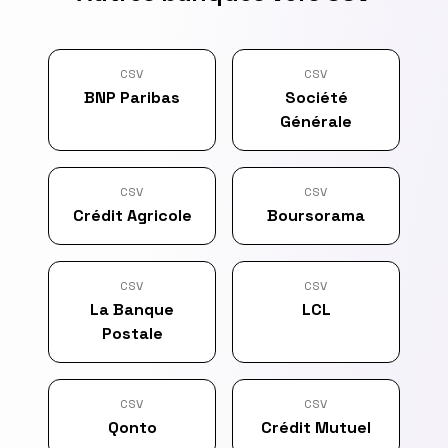
CSV
CSV
BNP Paribas
Société
Générale
CSV
CSV
Crédit Agricole
Boursorama
CSV
CSV
La Banque
LCL
Postale
CSV
CSV
Qonto
Crédit Mutuel