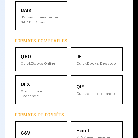
BAI2
US cash management,
SAP By Design
FORMATS COMPTABLES
QBO
IIF
QuickBooks Online
QuickBooks Desktop
OFX
QIF
Open Financial
Quicken Interchange
Exchange
FORMATS DE DONNÉES
Excel
CSV
XLSX avec mise en