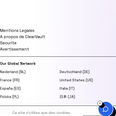
Mentions Legales
A propos de ClearVault
Securite
Avertissement
Our Global Network
Nederland (NL)
Deutschland (DE)
France (FR)
United States (US)
España (ES)
Italia (IT)
Polska (PL)
日本 (JA)
🌍
Nederlands
·
Deutsch
·
English
·
Español
·
Italiano
·
Português
·
Polski
·
Ce site n'utilise que des cookies
Svenska
·
Dansk
·
Norsk
·
Suomi
·
日本語
·
한국어
·
中文
·
العربية
·
हिन्दी
·
Türkçe
·