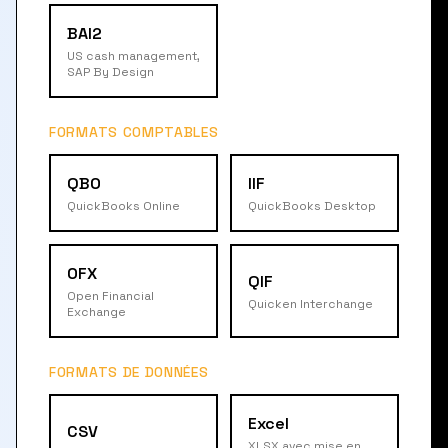
BAI2
US cash management,
SAP By Design
FORMATS COMPTABLES
QBO
IIF
QuickBooks Online
QuickBooks Desktop
OFX
QIF
Open Financial
Quicken Interchange
Exchange
FORMATS DE DONNÉES
Excel
CSV
XLSX avec mise en