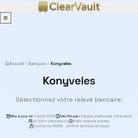
Menu
Accueil
Banques
Konyveles
Konyveles
Sélectionnez votre relevé bancaire.
Mis à jour le
:
1 août 2026
Vérifié par
:
Équipe éditoriale ClearVault
12 000+ utilisateurs
4 M+ relevés traités
Conforme RGPD
·
Chiffré de bout en bout