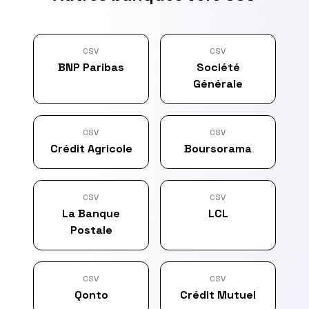
CSV
CSV
BNP Paribas
Société
Générale
CSV
CSV
Crédit Agricole
Boursorama
CSV
CSV
La Banque
LCL
Postale
CSV
CSV
Qonto
Crédit Mutuel