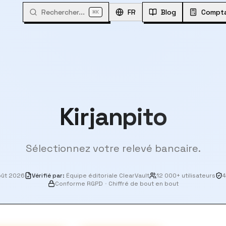
Rechercher...
⌘
FR
Blog
Compta
K
Kirjanpito
Sélectionnez votre relevé bancaire.
oût 2026
Vérifié par
:
Équipe éditoriale ClearVault
12 000+ utilisateurs
4
Conforme RGPD
·
Chiffré de bout en bout