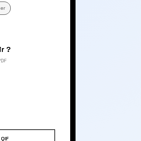
er
r ?
PDF
QIF