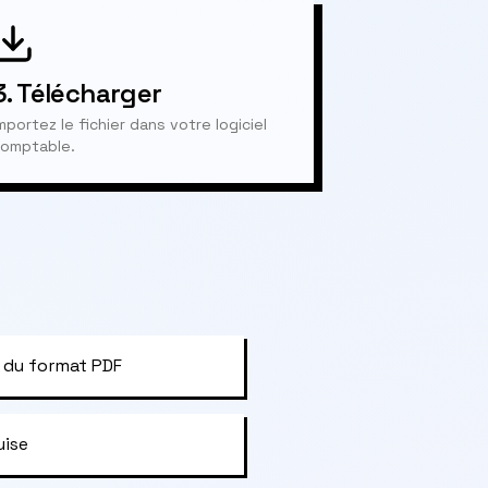
3.
Télécharger
mportez le fichier dans votre logiciel
omptable.
 du format PDF
uise