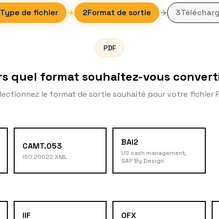
Type de fichier
2
Format de sortie
3
Télécharg
PDF
rs quel format souhaitez-vous converti
lectionnez le format de sortie souhaité pour votre fichier 
BAI2
CAMT.053
US cash management,
ISO 20022 XML
SAP By Design
IIF
OFX