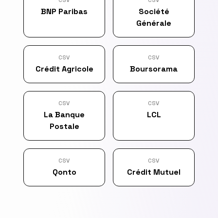
BNP Paribas
Société
Générale
CSV
CSV
Crédit Agricole
Boursorama
CSV
CSV
La Banque
LCL
Postale
CSV
CSV
Qonto
Crédit Mutuel