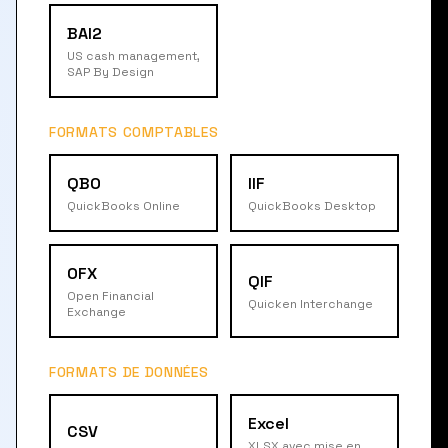
BAI2
US cash management,
SAP By Design
FORMATS COMPTABLES
QBO
IIF
QuickBooks Online
QuickBooks Desktop
OFX
QIF
Open Financial
Quicken Interchange
Exchange
FORMATS DE DONNÉES
Excel
CSV
XLSX avec mise en