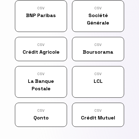
CSV
CSV
BNP Paribas
Société
Générale
CSV
CSV
Crédit Agricole
Boursorama
CSV
CSV
La Banque
LCL
Postale
CSV
CSV
Qonto
Crédit Mutuel