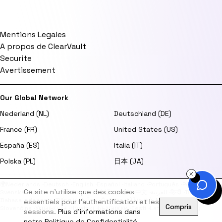
Mentions Legales
A propos de ClearVault
Securite
Avertissement
Our Global Network
Nederland (NL)
Deutschland (DE)
France (FR)
United States (US)
España (ES)
Italia (IT)
Polska (PL)
日本 (JA)
🌍
Nederlands
·
Deutsch
·
English
·
Español
·
Italiano
·
Português
·
Polski
·
Ce site n'utilise que des cookies
Svenska
·
Dansk
·
Norsk
·
Suomi
·
日本語
·
한국어
·
中文
·
العربية
·
हिन्दी
·
Türkçe
·
Bahasa Indonesia
·
Tiếng Việt
·
ไทย
·
Čeština
·
Ελληνικά
·
Magyar
·
Română
·
essentiels pour l'authentification et les
Compris
Slovenčina
·
Українська
·
Hrvatski
·
Български
·
Eesti
·
Latviešu
·
Lietuvių
sessions.
Plus d'informations dans
notre Politique de Confidentialité.