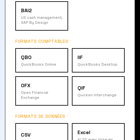
BAI2
US cash management,
SAP By Design
FORMATS COMPTABLES
QBO
IIF
QuickBooks Online
QuickBooks Desktop
OFX
QIF
Open Financial
Quicken Interchange
Exchange
FORMATS DE DONNÉES
Excel
CSV
XLSX avec mise en