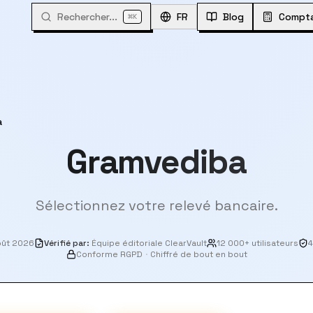
Rechercher...
⌘
FR
Blog
Compta
K
a
Gramvediba
Sélectionnez votre relevé bancaire.
oût 2026
Vérifié par
:
Équipe éditoriale ClearVault
12 000+ utilisateurs
4
Conforme RGPD
·
Chiffré de bout en bout