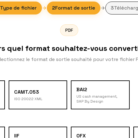
Type de fichier
2
Format de sortie
3
Télécharg
PDF
rs quel format souhaitez-vous converti
lectionnez le format de sortie souhaité pour votre fichier 
BAI2
CAMT.053
US cash management,
ISO 20022 XML
SAP By Design
IIF
OFX