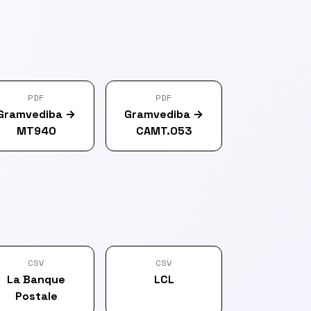
PDF
PDF
Gramvediba
→
Gramvediba
→
MT940
CAMT.053
CSV
CSV
La Banque
LCL
Postale