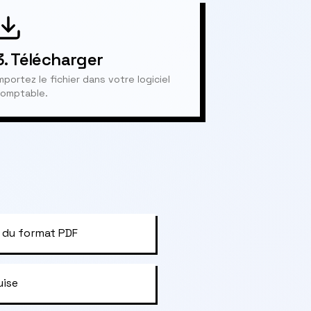
3.
Télécharger
mportez le fichier dans votre logiciel
omptable.
 du format PDF
uise