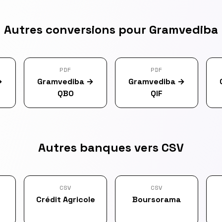
Autres conversions pour Gramvediba
PDF
PDF
→
Gramvediba
→
Gramvediba
→
QBO
QIF
Autres banques vers CSV
CSV
CSV
Crédit Agricole
Boursorama