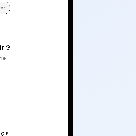
er
r ?
PDF
QIF