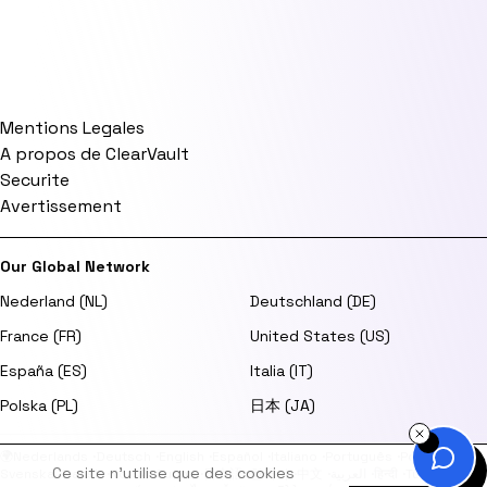
Mentions Legales
A propos de ClearVault
Securite
Avertissement
Our Global Network
Nederland (NL)
Deutschland (DE)
France (FR)
United States (US)
España (ES)
Italia (IT)
Polska (PL)
日本 (JA)
🌍
Nederlands
·
Deutsch
·
English
·
Español
·
Italiano
·
Português
·
Polski
·
Ce site n'utilise que des cookies
Svenska
·
Dansk
·
Norsk
·
Suomi
·
日本語
·
한국어
·
中文
·
العربية
·
हिन्दी
·
Türkçe
·