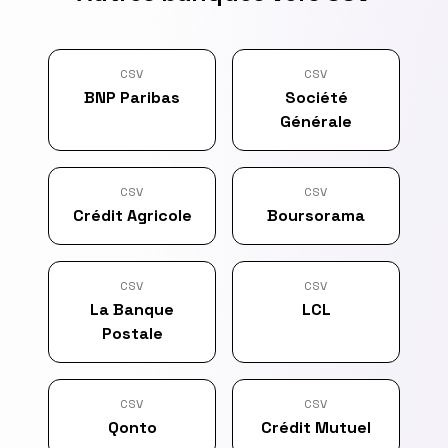
CSV
CSV
BNP Paribas
Société
Générale
CSV
CSV
Crédit Agricole
Boursorama
CSV
CSV
La Banque
LCL
Postale
CSV
CSV
Qonto
Crédit Mutuel