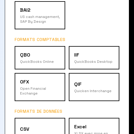
BAI2
US cash management,
SAP By Design
FORMATS COMPTABLES
QBO
IIF
QuickBooks Online
QuickBooks Desktop
OFX
QIF
Open Financial
Quicken Interchange
Exchange
FORMATS DE DONNÉES
Excel
CSV
XLSX avec mise en