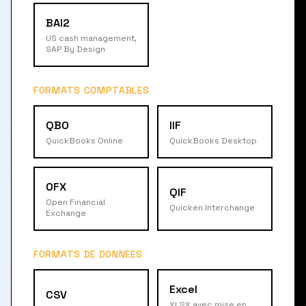
BAI2
US cash management,
SAP By Design
FORMATS COMPTABLES
QBO
IIF
QuickBooks Online
QuickBooks Desktop
OFX
QIF
Open Financial
Quicken Interchange
Exchange
FORMATS DE DONNÉES
Excel
CSV
XLSX avec mise en