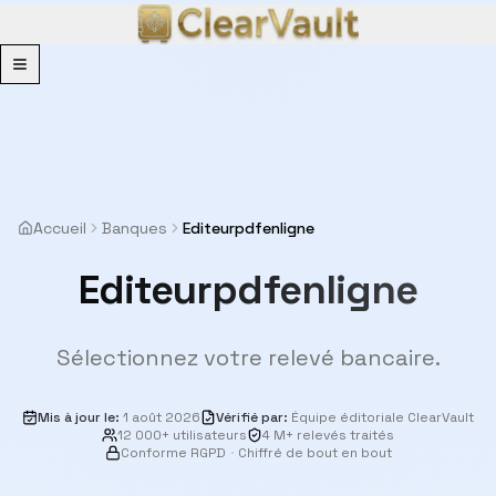
Menu
Accueil
Banques
Editeurpdfenligne
Editeurpdfenligne
Sélectionnez votre relevé bancaire.
Mis à jour le
:
1 août 2026
Vérifié par
:
Équipe éditoriale ClearVault
12 000+ utilisateurs
4 M+ relevés traités
Conforme RGPD
·
Chiffré de bout en bout