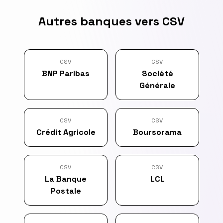
Autres banques vers CSV
CSV
CSV
BNP Paribas
Société
Générale
CSV
CSV
Crédit Agricole
Boursorama
CSV
CSV
La Banque
LCL
Postale