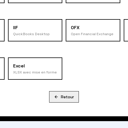
IIF
OFX
QuickBooks Desktop
Open Financial Exchange
Excel
XLSX avec mise en forme
Retour