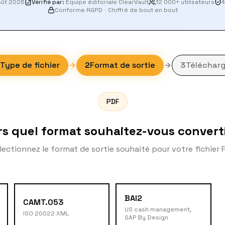
oût 2026
Vérifié par
:
Équipe éditoriale ClearVault
12 000+ utilisateurs
4
Conforme RGPD
·
Chiffré de bout en bout
Type de fichier
2
Format de sortie
3
Télécharg
PDF
rs quel format souhaitez-vous converti
lectionnez le format de sortie souhaité pour votre fichier 
BAI2
CAMT.053
US cash management,
ISO 20022 XML
SAP By Design