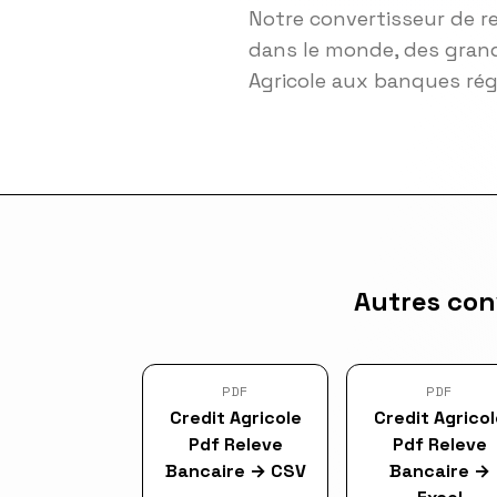
Notre convertisseur de r
dans le monde, des grand
Agricole aux banques ré
Autres con
PDF
PDF
Credit Agricole
Credit Agricol
Pdf Releve
Pdf Releve
Bancaire
→
CSV
Bancaire
→