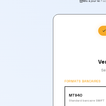
Mis à jour le
:
1 a
Ve
Sé
FORMATS BANCAIRES
MT940
Standard bancaire SWIFT