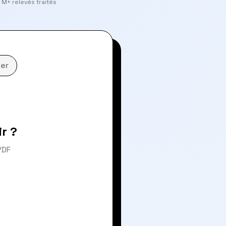
 M+ relevés traités
er
r ?
PDF