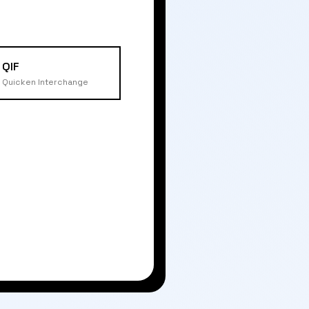
QIF
Quicken Interchange