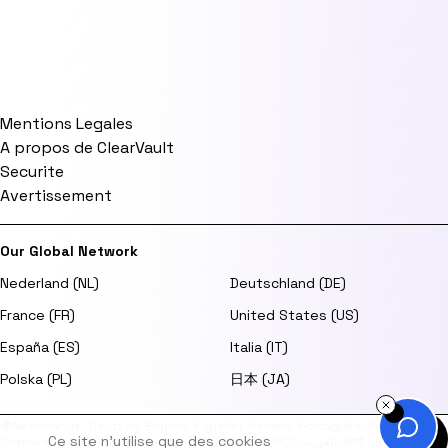
Mentions Legales
A propos de ClearVault
Securite
Avertissement
Our Global Network
Nederland (NL)
Deutschland (DE)
France (FR)
United States (US)
España (ES)
Italia (IT)
Polska (PL)
日本 (JA)
🌍
Nederlands
·
Deutsch
·
English
·
Español
·
Italiano
·
Português
·
Polski
·
Ce site n'utilise que des cookies
Svenska
·
Dansk
·
Norsk
·
Suomi
·
日本語
·
한국어
·
中文
·
العربية
·
हिन्दी
·
Türkçe
·