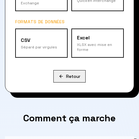
Quicken Interchange
Exchange
FORMATS DE DONNÉES
Excel
CSV
XLSX avec mise en
Séparé par virgules
forme
Retour
Comment ça marche