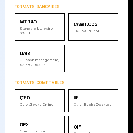
FORMATS BANCAIRES
MT940
CAMT.053
Standard bancaire
ISO 20022 XML
SWIFT
BAI2
US cash management,
SAP By Design
FORMATS COMPTABLES
QBO
IIF
QuickBooks Online
QuickBooks Desktop
OFX
QIF
Open Financial