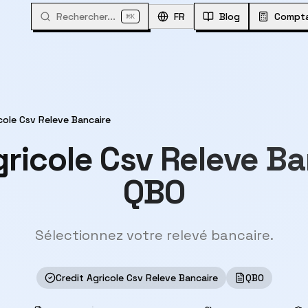
Rechercher...
⌘
FR
Blog
Compta
K
cole Csv Releve Bancaire
gricole Csv Releve B
QBO
Sélectionnez votre relevé bancaire.
Credit Agricole Csv Releve Bancaire
QBO