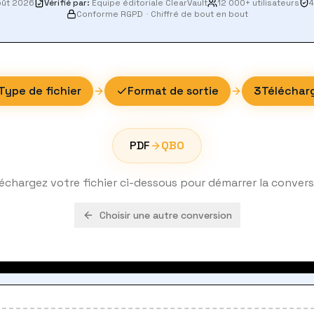
oût 2026
Vérifié par
:
Équipe éditoriale ClearVault
12 000+ utilisateurs
4
Conforme RGPD
·
Chiffré de bout en bout
Type de fichier
Format de sortie
3
Téléchar
PDF
QBO
échargez votre fichier ci-dessous pour démarrer la conver
Choisir une autre conversion