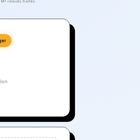
 M+ relevés traités
ger
sion