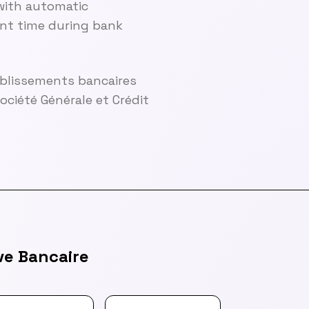
with automatic
cant time during bank
ablissements bancaires
ciété Générale et Crédit
ve Bancaire