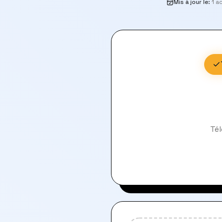
Mis à jour le
:
1 a
Tél