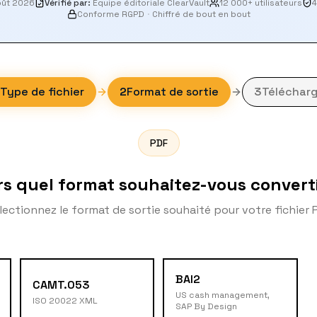
oût 2026
Vérifié par
:
Équipe éditoriale ClearVault
12 000+ utilisateurs
4
Conforme RGPD
·
Chiffré de bout en bout
Type de fichier
2
Format de sortie
3
Télécharg
PDF
rs quel format souhaitez-vous converti
lectionnez le format de sortie souhaité pour votre fichier 
BAI2
CAMT.053
US cash management,
ISO 20022 XML
SAP By Design