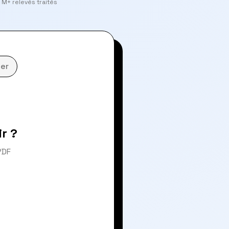
 M+ relevés traités
er
r ?
PDF