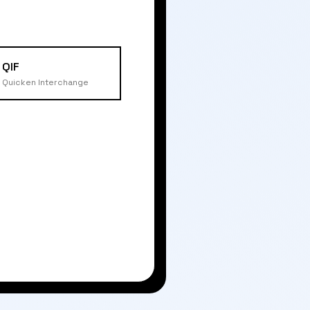
QIF
Quicken Interchange