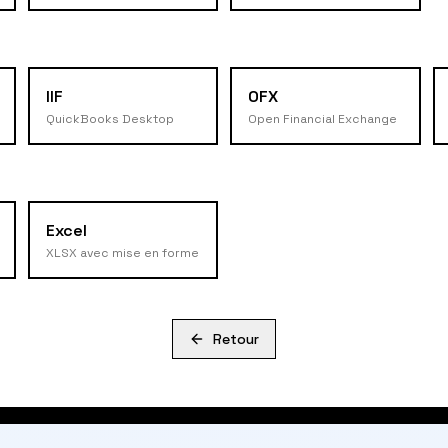
IIF
OFX
QuickBooks Desktop
Open Financial Exchange
Excel
XLSX avec mise en forme
Retour