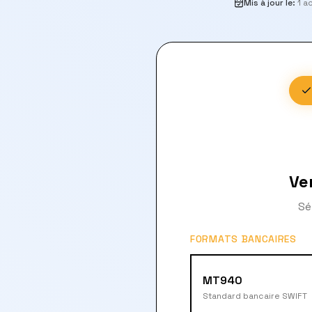
Mis à jour le
:
1 a
Ve
Sé
FORMATS BANCAIRES
MT940
Standard bancaire SWIFT