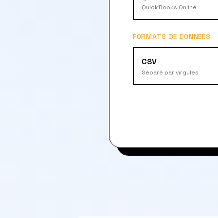
QuickBooks Online
FORMATS DE DONNÉES
CSV
Séparé par virgules