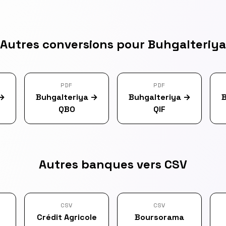
Autres conversions pour Buhgalteriya
PDF
PDF
→
Buhgalteriya
→
Buhgalteriya
→
B
QBO
QIF
Autres banques vers CSV
CSV
CSV
Crédit Agricole
Boursorama