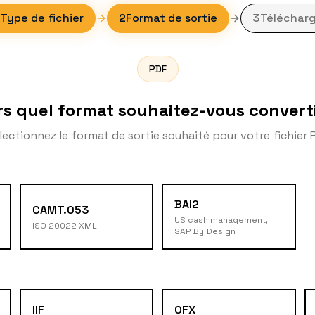
Type de fichier
2
Format de sortie
3
Télécharg
PDF
rs quel format souhaitez-vous converti
lectionnez le format de sortie souhaité pour votre fichier 
BAI2
CAMT.053
US cash management,
ISO 20022 XML
SAP By Design
IIF
OFX