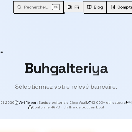
Rechercher...
⌘
FR
Blog
Compta
K
ya
Buhgalteriya
Sélectionnez votre relevé bancaire.
oût 2026
Vérifié par
:
Équipe éditoriale ClearVault
12 000+ utilisateurs
4
Conforme RGPD
·
Chiffré de bout en bout