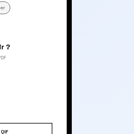
er
r ?
PDF
QIF