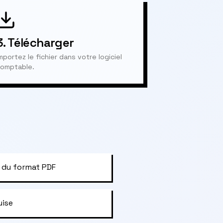
3.
Télécharger
mportez le fichier dans votre logiciel
omptable.
 du format PDF
uise