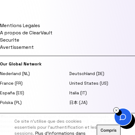
Mentions Legales
A propos de ClearVault
Securite
Avertissement
Our Global Network
Nederland (NL)
Deutschland (DE)
France (FR)
United States (US)
España (ES)
Italia (IT)
Polska (PL)
日本 (JA)
🌍
Nederlands
·
Deutsch
·
English
·
Español
·
Italiano
·
Português
·
Polski
·
Ce site n'utilise que des cookies
Svenska
·
Dansk
·
Norsk
·
Suomi
·
日本語
·
한국어
·
中文
·
العربية
·
हिन्दी
·
Türkçe
·
Bahasa Indonesia
·
Tiếng Việt
·
ไทย
·
Čeština
·
Ελληνικά
·
Magyar
·
Română
·
essentiels pour l'authentification et les
Compris
Slovenčina
·
Українська
·
Hrvatski
·
Български
·
Eesti
·
Latviešu
·
Lietuvių
sessions.
Plus d'informations dans