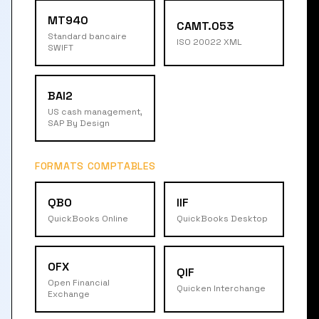
MT940
CAMT.053
Standard bancaire
ISO 20022 XML
SWIFT
BAI2
US cash management,
SAP By Design
FORMATS COMPTABLES
QBO
IIF
QuickBooks Online
QuickBooks Desktop
OFX
QIF
Open Financial
Quicken Interchange
Exchange