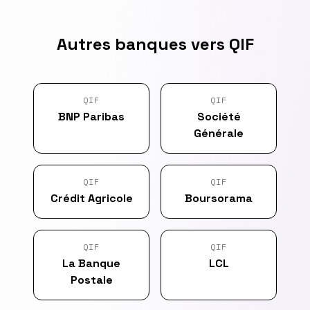
Autres banques vers QIF
QIF
QIF
BNP Paribas
Société
Générale
QIF
QIF
Crédit Agricole
Boursorama
QIF
QIF
La Banque
LCL
Postale