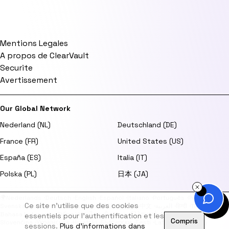
Mentions Legales
A propos de ClearVault
Securite
Avertissement
Our Global Network
Nederland (NL)
Deutschland (DE)
France (FR)
United States (US)
España (ES)
Italia (IT)
Polska (PL)
日本 (JA)
🌍
Nederlands
·
Deutsch
·
English
·
Español
·
Italiano
·
Português
·
Polski
·
Ce site n'utilise que des cookies
Svenska
·
Dansk
·
Norsk
·
Suomi
·
日本語
·
한국어
·
中文
·
العربية
·
हिन्दी
·
Türkçe
·
Bahasa Indonesia
·
Tiếng Việt
·
ไทย
·
Čeština
·
Ελληνικά
·
Magyar
·
Română
·
essentiels pour l'authentification et les
Compris
Slovenčina
·
Українська
·
Hrvatski
·
Български
·
Eesti
·
Latviešu
·
Lietuvių
sessions.
Plus d'informations dans