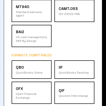
MT940
CAMT.053
Standard bancaire
ISO 20022 XML
SWIFT
BAI2
US cash management,
SAP By Design
FORMATS COMPTABLES
QBO
IIF
QuickBooks Online
QuickBooks Desktop
OFX
QIF
Open Financial
Quicken Interchange
Exchange