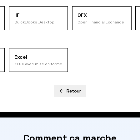
IIF
OFX
QuickBooks Desktop
Open Financial Exchange
Excel
XLSX avec mise en forme
Retour
Comment ça marche