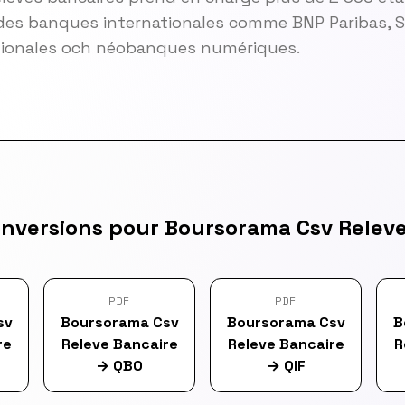
es banques internationales comme BNP Paribas, So
gionales och néobanques numériques.
onversions pour Boursorama Csv Releve
PDF
PDF
sv
Boursorama Csv
Boursorama Csv
B
re
Releve Bancaire
Releve Bancaire
R
→
QBO
→
QIF