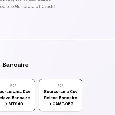
ciété Générale et Crédit
 Bancaire
PDF
PDF
oursorama Csv
Boursorama Csv
eleve Bancaire
Releve Bancaire
→
MT940
→
CAMT.053