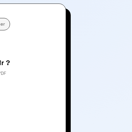
er
r ?
PDF