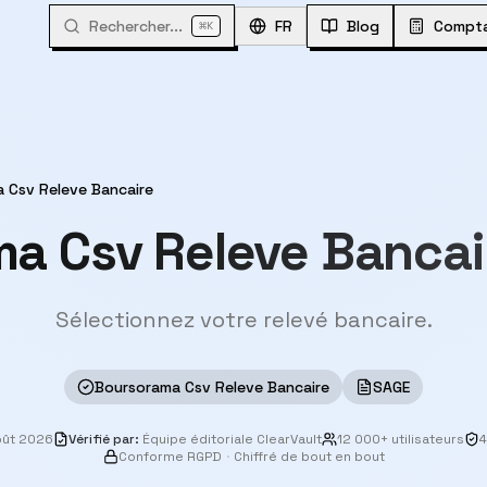
Rechercher...
⌘
FR
Blog
Compta
K
 Csv Releve Bancaire
a Csv Releve Banca
Sélectionnez votre relevé bancaire.
Boursorama Csv Releve Bancaire
SAGE
oût 2026
Vérifié par
:
Équipe éditoriale ClearVault
12 000+ utilisateurs
4
Conforme RGPD
·
Chiffré de bout en bout