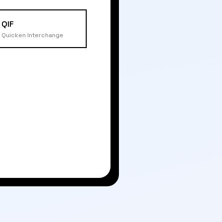
QIF
Quicken Interchange