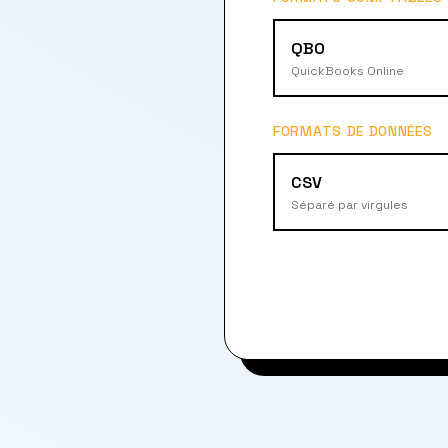
QBO
QuickBooks Online
FORMATS DE DONNÉES
CSV
Séparé par virgules