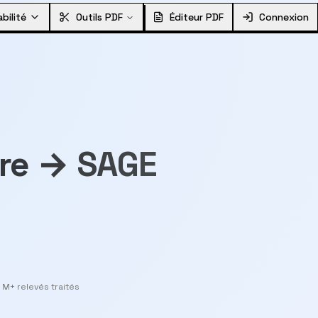
bilité
Outils PDF
Éditeur PDF
Connexion
ire → SAGE
 M+ relevés traités