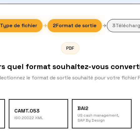
Type de fichier
2
Format de sortie
3
Télécharg
PDF
rs quel format souhaitez-vous converti
lectionnez le format de sortie souhaité pour votre fichier 
BAI2
CAMT.053
US cash management,
ISO 20022 XML
SAP By Design