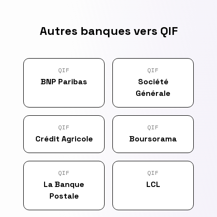
Autres banques vers QIF
QIF
QIF
BNP Paribas
Société
Générale
QIF
QIF
Crédit Agricole
Boursorama
QIF
QIF
La Banque
LCL
Postale