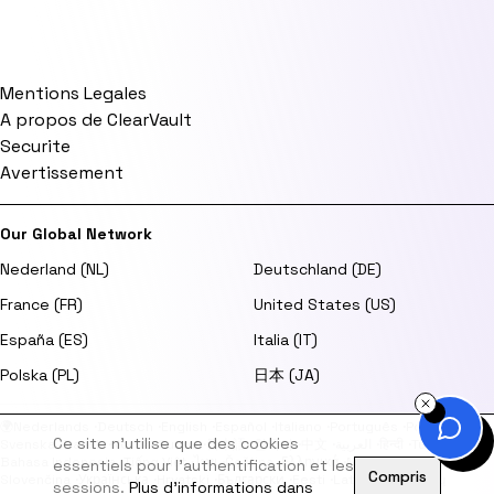
Mentions Legales
A propos de ClearVault
Securite
Avertissement
Our Global Network
Nederland (NL)
Deutschland (DE)
France (FR)
United States (US)
España (ES)
Italia (IT)
Polska (PL)
日本 (JA)
🌍
Nederlands
·
Deutsch
·
English
·
Español
·
Italiano
·
Português
·
Polski
·
Ce site n'utilise que des cookies
Svenska
·
Dansk
·
Norsk
·
Suomi
·
日本語
·
한국어
·
中文
·
العربية
·
हिन्दी
·
Türkçe
·
Bahasa Indonesia
·
Tiếng Việt
·
ไทย
·
Čeština
·
Ελληνικά
·
Magyar
·
Română
·
essentiels pour l'authentification et les
Compris
Slovenčina
·
Українська
·
Hrvatski
·
Български
·
Eesti
·
Latviešu
·
Lietuvių
sessions.
Plus d'informations dans