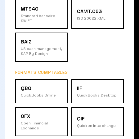
MT940
CAMT.053
Standard bancaire
ISO 20022 XML
SWIFT
BAI2
US cash management,
SAP By Design
FORMATS COMPTABLES
QBO
IIF
QuickBooks Online
QuickBooks Desktop
OFX
QIF
Open Financial
Quicken Interchange
Exchange