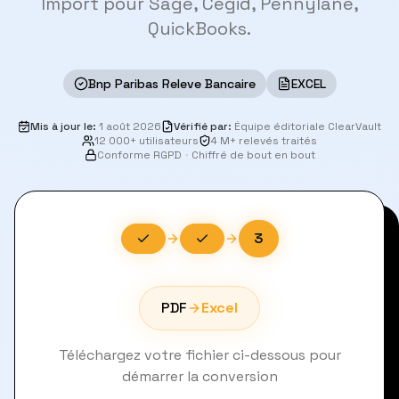
Import pour Sage, Cegid, Pennylane,
QuickBooks.
Bnp Paribas Releve Bancaire
EXCEL
Mis à jour le
:
1 août 2026
Vérifié par
:
Équipe éditoriale ClearVault
12 000+ utilisateurs
4 M+ relevés traités
Conforme RGPD
·
Chiffré de bout en bout
3
PDF
Excel
Téléchargez votre fichier ci-dessous pour
démarrer la conversion