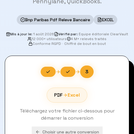
Pennylane, QuickBooks.
Bnp Paribas Pdf Releve Bancaire
EXCEL
Mis à jour le
:
1 août 2026
Vérifié par
:
Équipe éditoriale ClearVault
12 000+ utilisateurs
4 M+ relevés traités
Conforme RGPD
·
Chiffré de bout en bout
3
PDF
Excel
Téléchargez votre fichier ci-dessous pour
démarrer la conversion
Choisir une autre conversion