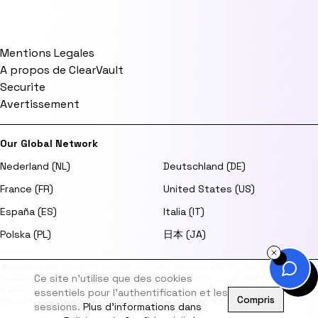
Mentions Legales
A propos de ClearVault
Securite
Avertissement
Our Global Network
Nederland (NL)
Deutschland (DE)
France (FR)
United States (US)
España (ES)
Italia (IT)
Polska (PL)
日本 (JA)
🌍
Nederlands
·
Deutsch
·
English
·
Español
·
Italiano
·
Português
·
Polski
·
Ce site n'utilise que des cookies
Svenska
·
Dansk
·
Norsk
·
Suomi
·
日本語
·
한국어
·
中文
·
العربية
·
हिन्दी
·
Türkçe
·
Bahasa Indonesia
·
Tiếng Việt
·
ไทย
·
Čeština
·
Ελληνικά
·
Magyar
·
Română
·
essentiels pour l'authentification et les
Compris
Slovenčina
·
Українська
·
Hrvatski
·
Български
·
Eesti
·
Latviešu
·
Lietuvių
sessions.
Plus d'informations dans