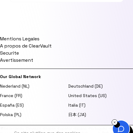
Mentions Legales
A propos de ClearVault
Securite
Avertissement
Our Global Network
Nederland (NL)
Deutschland (DE)
France (FR)
United States (US)
España (ES)
Italia (IT)
Polska (PL)
日本 (JA)
🌍
Nederlands
·
Deutsch
·
English
·
Español
·
Italiano
·
Português
·
Polski
·