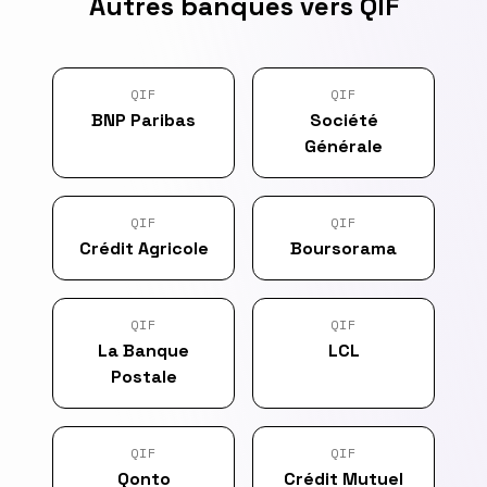
Autres banques vers QIF
QIF
QIF
BNP Paribas
Société
Générale
QIF
QIF
Crédit Agricole
Boursorama
QIF
QIF
La Banque
LCL
Postale
QIF
QIF
Qonto
Crédit Mutuel