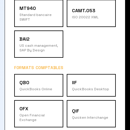
MT940
CAMT.053
Standard bancaire
ISO 20022 XML
SWIFT
BAI2
US cash management,
SAP By Design
FORMATS COMPTABLES
QBO
IIF
QuickBooks Online
QuickBooks Desktop
OFX
QIF
Open Financial
Quicken Interchange
Exchange