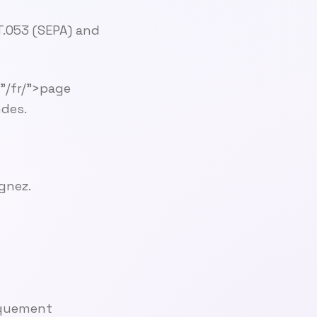
MT.053 (SEPA) and
="/fr/">page
ndes.
gnez.
tiquement