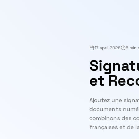
17 april 2026
6 min 
Signat
et Rec
Ajoutez une signat
documents numéris
combinons des con
françaises et de la