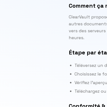
Comment ça 
ClearVault propose
autres documents 
vers des serveurs
heures.
Étape par ét
Téléversez un
Choisissez le f
Vérifiez l'aperç
Téléchargez ou 
Conformité &