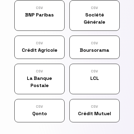
CSV
CSV
BNP Paribas
Société
Générale
CSV
CSV
Crédit Agricole
Boursorama
CSV
CSV
La Banque
LCL
Postale
CSV
CSV
Qonto
Crédit Mutuel