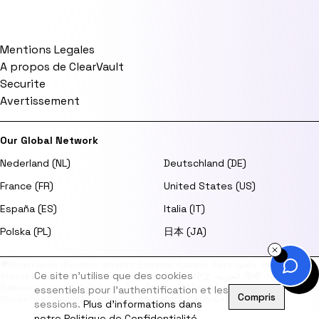
Mentions Legales
A propos de ClearVault
Securite
Avertissement
Our Global Network
Nederland (NL)
Deutschland (DE)
France (FR)
United States (US)
España (ES)
Italia (IT)
Polska (PL)
日本 (JA)
🌍
Nederlands
·
Deutsch
·
English
·
Español
·
Italiano
·
Português
·
Polski
·
Ce site n'utilise que des cookies
Svenska
·
Dansk
·
Norsk
·
Suomi
·
日本語
·
한국어
·
中文
·
العربية
·
हिन्दी
·
Türkçe
·
Bahasa Indonesia
·
Tiếng Việt
·
ไทย
·
Čeština
·
Ελληνικά
·
Magyar
·
Română
·
essentiels pour l'authentification et les
Compris
Slovenčina
·
Українська
·
Hrvatski
·
Български
·
Eesti
·
Latviešu
·
Lietuvių
sessions.
Plus d'informations dans
notre Politique de Confidentialité.