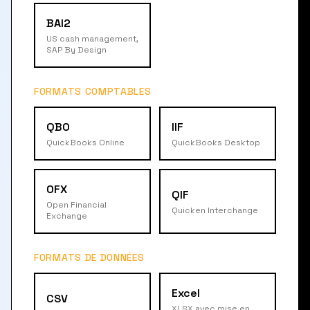
BAI2
US cash management,
SAP By Design
FORMATS COMPTABLES
QBO
IIF
QuickBooks Online
QuickBooks Desktop
OFX
QIF
Open Financial
Quicken Interchange
Exchange
FORMATS DE DONNÉES
Excel
CSV
XLSX avec mise en