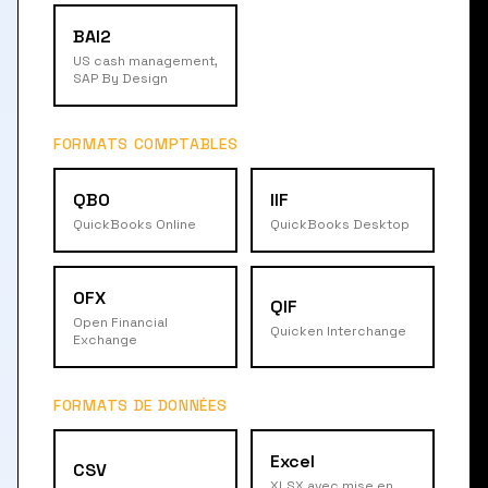
BAI2
US cash management,
SAP By Design
FORMATS COMPTABLES
QBO
IIF
QuickBooks Online
QuickBooks Desktop
OFX
QIF
Open Financial
Quicken Interchange
Exchange
FORMATS DE DONNÉES
Excel
CSV
XLSX avec mise en