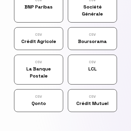
BNP Paribas
Société
Générale
CSV
CSV
Crédit Agricole
Boursorama
CSV
CSV
La Banque
LCL
Postale
CSV
CSV
Qonto
Crédit Mutuel