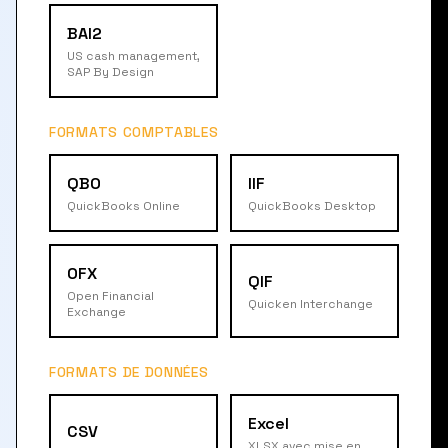
BAI2
US cash management,
SAP By Design
FORMATS COMPTABLES
QBO
IIF
QuickBooks Online
QuickBooks Desktop
OFX
QIF
Open Financial
Quicken Interchange
Exchange
FORMATS DE DONNÉES
Excel
CSV
XLSX avec mise en