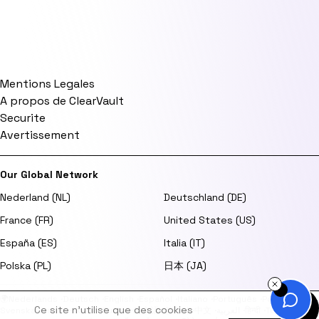
Mentions Legales
A propos de ClearVault
Securite
Avertissement
Our Global Network
Nederland (NL)
Deutschland (DE)
France (FR)
United States (US)
España (ES)
Italia (IT)
Polska (PL)
日本 (JA)
🌍
Nederlands
·
Deutsch
·
English
·
Español
·
Italiano
·
Português
·
Polski
·
Ce site n'utilise que des cookies
Svenska
·
Dansk
·
Norsk
·
Suomi
·
日本語
·
한국어
·
中文
·
العربية
·
हिन्दी
·
Türkçe
·