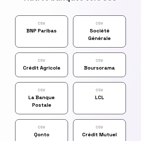
CSV
CSV
BNP Paribas
Société
Générale
CSV
CSV
Crédit Agricole
Boursorama
CSV
CSV
La Banque
LCL
Postale
CSV
CSV
Qonto
Crédit Mutuel